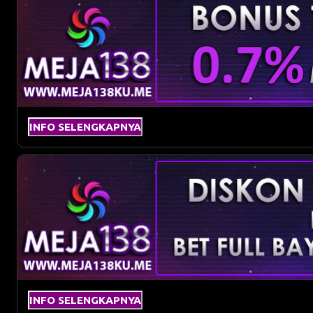
INFO SELENGKAPNYA
INFO SELENGKAPNYA