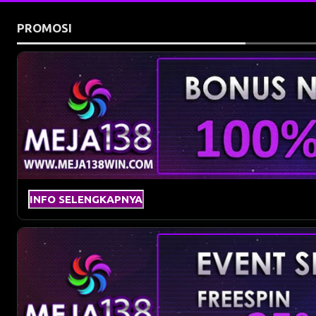
PROMOSI
INFO SELENGKAPNYA