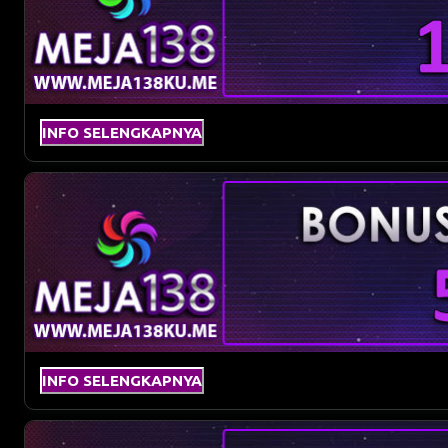
INFO SELENGKAPNYA
INFO SELENGKAPNYA