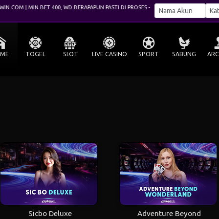
COM | MIN BET 400, WD BERAPAPUN PASTI DI PROSES - TERSEDIA GAME SLOT, SPORTS
ME
TOGEL
SLOT
LIVE CASINO
SPORT
SABUNG
ARC
Sicbo Deluxe
Adventure Beyond