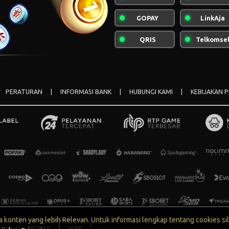
GOPAY
LinkAja
QRIS
Telkomse
PERATURAN
|
INFORMASI BANK
|
HUBUNGI KAMI
|
KEBIJAKAN P
 konten yang lebih Relevan. Untuk informasi lengkap tentang cookies sil
served.
MOBILE
WAP