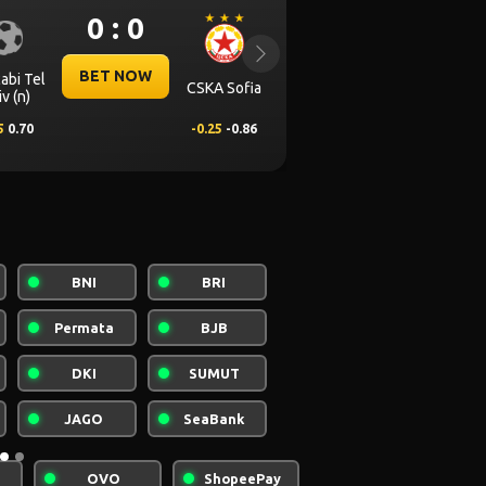
0 : 0
Next
BET NOW
ellonia
Rangers FC
lystok
0
-0.86
0.00
0.70
BRI
DBS
NOBU
Mayb
BJB
Sinarmas
Mega
UO
SUMUT
Superbank
Allobank
SAQ
SeaBank
OVO
ShopeePay