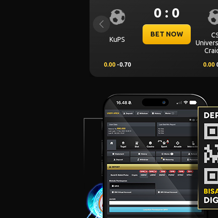
0 : 0
Previous
BET NOW
FC Hradec
Besi
Kralove
-0.25
-0.80
0.25