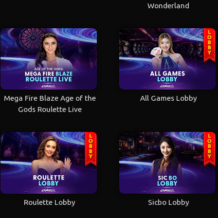
Wonderland
Mega Fire Blaze Age of the
All Games Lobby
Gods Roulette Live
Roulette Lobby
Sicbo Lobby