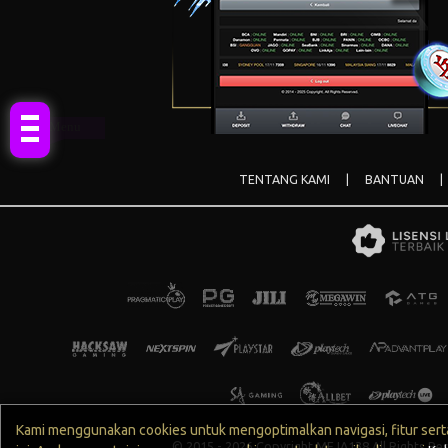
Menu
TENTANG KAMI
|
BANTUAN
|
Kami menggunakan cookies untuk mengoptimalkan navigasi, fitur serta
© 2015 - 2026 Copyright MEJA138.
All Rights Re