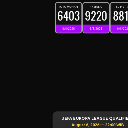
TOTO WUHAN
HK SIANG
SG MET
6403
9220
88
6/8/2026
6/8/2026
6/8/20
UEFA EUROPA LEAGUE QUALIFI
August 7, 2026 — 00:00 WIB