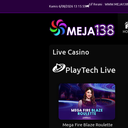
Link Alternatif Resmi : WWW.MEJA138WIN.
Kamis 6/08/2026 13:15:56
HO
Live Casino
PlayTech Live
Mega Fire Blaze Roulette