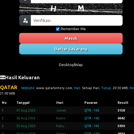
Remember Me
Masuk
Daftar Sekarang
Desktop
Wap
Hasil Keluaran
QATAR
Website:
www.qatarlottery.com
, Hari:
Setiap Hari
, Tutup:
20:30 WIB
, Re
21:00 WIB
No
Tanggal
Hari
Pasaran
Result
1
07 Aug 2026
Jumat
QTR - 143
3158
2
06 Aug 2026
Kamis
QTR - 142
6642
3
05 Aug 2026
Rabu
QTR - 141
5930
4
04 Aug 2026
Selasa
QTR - 140
4634