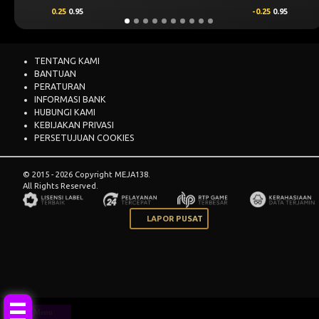
0.25
0.95
-0.25
0.95
TENTANG KAMI
BANTUAN
PERATURAN
INFORMASI BANK
HUBUNGI KAMI
KEBIJAKAN PRIVASI
PERSETUJUAN COOKIES
© 2015 - 2026 Copyright MEJA138.
All Rights Reserved.
LAPOR PUSAT
Menu