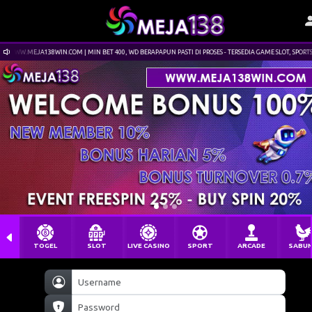
 : WWW.MEJA138WIN.COM | MIN BET 400, WD BERAPAPUN PASTI DI PROSES - TERSEDIA GAME SLOT, SPORTSB
TOGEL
SLOT
LIVE CASINO
SPORT
ARCADE
SABU